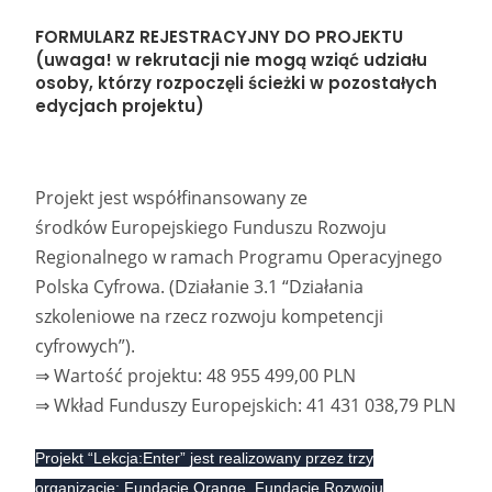
FORMULARZ REJESTRACYJNY DO PROJEKTU
(uwaga! w rekrutacji nie mogą wziąć udziału
osoby, którzy rozpoczęli ścieżki w pozostałych
edycjach projektu)
Projekt jest współfinansowany ze
środków
Europejskiego Funduszu Rozwoju
Regionalnego
w ramach
Programu Operacyjnego
Polska Cyfrowa.
(Działanie 3.1 “Działania
szkoleniowe na rzecz rozwoju kompetencji
cyfrowych”).
⇒
Wartość projektu:
48 955 499,00 PLN
⇒
Wkład Funduszy Europejskich:
41 431 038,79 PLN
Projekt “Lekcja:Enter” jest realizowany przez trzy
organizacje: Fundację Orange, Fundację Rozwoju