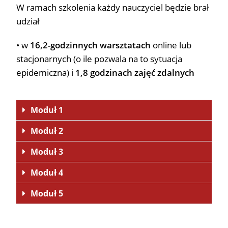
W ramach szkolenia każdy nauczyciel będzie brał
udział
• w
16,2-godzinnych warsztatach
online lub
stacjonarnych (o ile pozwala na to sytuacja
epidemiczna) i
1,8 godzinach zajęć zdalnych
Moduł 1
Moduł 2
Moduł 3
Moduł 4
Moduł 5