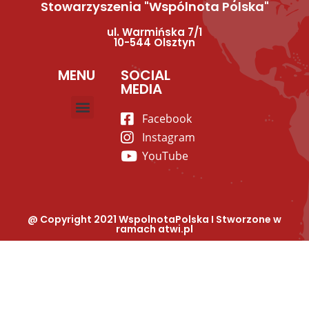
Stowarzyszenia "Wspólnota Polska"
ul. Warmińska 7/1
10-544 Olsztyn
MENU
SOCIAL
MEDIA
Facebook
Strona główna
O nas
Instagram
YouTube
@ Copyright 2021 WspolnotaPolska I Stworzone w
ramach
atwi.pl