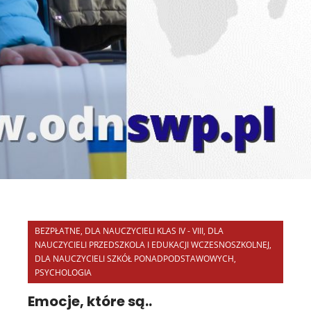
BEZPŁATNE
,
DLA NAUCZYCIELI KLAS IV - VIII
,
DLA
NAUCZYCIELI PRZEDSZKOLA I EDUKACJI WCZESNOSZKOLNEJ
,
DLA NAUCZYCIELI SZKÓŁ PONADPODSTAWOWYCH
,
PSYCHOLOGIA
Emocje, które są..