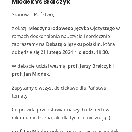
Miodek vs Bralczyk
Szanowni Państwo,
z okazji
Międzynarodowego Języka Ojczystego
w
ramach doskonalenia nauczycieli serdecznie
zapraszamy na
Debatę o języku polskim
, która
odbędzie się
21 lutego 2024 r. o godz. 19:30
.
W debacie udział wezmą:
prof. Jerzy Bralczyk i
prof. Jan Miodek.
Zapytamy o wszystkie ciekawe dla Państwa
tematy.
Co prawda przedstawiać naszych ekspertów
nikomu nie trzeba, ale dla tych co nie znają ;):
prof. Jan Miodek
polski językoznawca i gramatyk