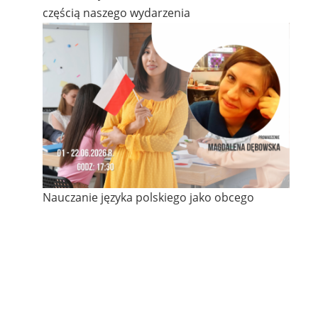
częścią naszego wydarzenia
Nauczanie języka polskiego jako obcego
DLACZEGO MOJA PŁATNOSC NIE PRZESZŁA?
Płatność przez Przelewy24 w sieci trwa zaledwie
kilkanaście sekund, ale faktyczne przekazanie
środków może nastąpić dopiero po jakimś
czasie, ponieważ transakcja wymaga autoryzacji