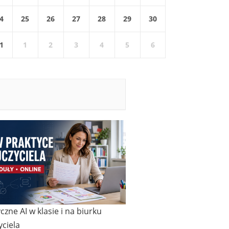
4
25
26
27
28
29
30
1
1
2
3
4
5
6
czne AI w klasie i na biurku
ciela