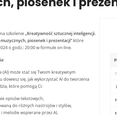
, piosenek i prezen
na szkolenie
„Kreatywność sztucznej inteligencji.
muzycznych, piosenek i prezentacji”
które
024 o godz.: 20:00 w formule on-line.
ia:
P
cja (AI) może stać się Twoim kreatywnym
2
 dowiesz się, jak wykorzystać AI do tworzenia
dzia, które pomogą Ci:
ie opisów tekstowych,
1
ną do różnych nastrojów i stylów,
 i melodie wspierane przez AI,
1