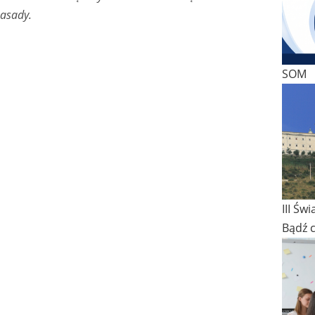
zasady.
SOM
III Św
Bądź 