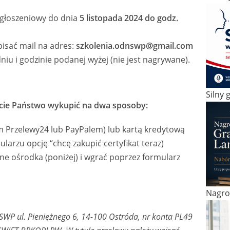
zgłoszeniowy do dnia
5 listopada 2024 do godz.
isać mail na adres:
szkolenia.odnswp@gmail.com
niu i godzinie podanej wyżej (nie jest nagrywane).
Silny g
ecie Państwo wykupić na dwa sposoby:
 Przelewy24 lub PayPalem) lub kartą kredytową
larzu opcję “chcę zakupić certyfikat teraz)
e ośrodka (poniżej) i wgrać poprzez formularz
Nagro
SWP ul. Pieniężnego 6, 14-100 Ostróda, nr konta PL49