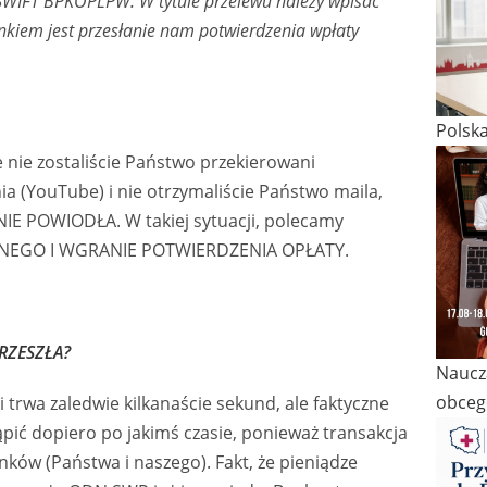
WIFT BPKOPLPW. W tytule przelewu należy wpisać
kiem jest przesłanie nam potwierdzenia wpłaty
Polsk
ie nie zostaliście Państwo przekierowani
a (YouTube) i nie otrzymaliście Państwo maila,
E POWIODŁA. W takiej sytuacji, polecamy
NEGO I WGRANIE POTWIERDZENIA OPŁATY.
RZESZŁA?
Naucza
obceg
i trwa zaledwie kilkanaście sekund, ale faktyczne
ić dopiero po jakimś czasie, ponieważ transakcja
ków (Państwa i naszego). Fakt, że pieniądze