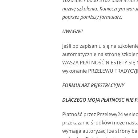
1020 3541 0000 5102 0389 9135 S
nazwę szkolenia. Koniecznym warun
poprzez poniższy formularz.
UWAGA!!!
Jeśli po zapisaniu się na szkolen
automatycznie na stronę szkoleni
WASZA PŁATNOŚĆ NIESTETY SIĘ NI
wykonanie PRZELEWU TRADYCYJ
FORMULARZ REJESTRACYJNY
DLACZEGO MOJA PŁATNOSC NIE P
Płatność przez Przelewy24 w siec
przekazanie środków może nastąp
wymaga autoryzacji ze strony ban