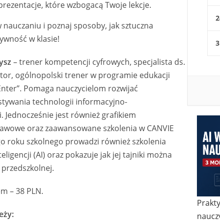
rezentacje, które wzbogacą Twoje lekcje.
2
 nauczaniu i poznaj sposoby, jak sztuczna
ywność w klasie!
3
rysz
– trener kompetencji cyfrowych, specjalista ds.
tor, ogólnopolski trener w programie edukacji
: Enter”. Pomaga nauczycielom rozwijać
stywania technologii informacyjno-
. Jednocześnie jest również grafikiem
awowe oraz zaawansowane szkolenia w CANVIE
łego roku szkolnego prowadzi również szkolenia
ligencji (AI) oraz pokazuje jak jej tajniki można
 przedszkolnej.
em – 38 PLN.
Prakty
eży:
nauczy