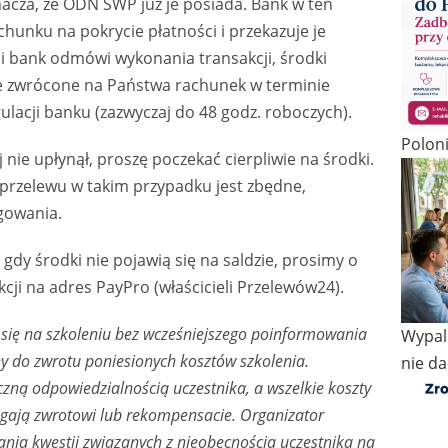
nacza, że ODN SWP już je posiada. Bank w ten
hunku na pokrycie płatności i przekazuje je
śli bank odmówi wykonania transakcji, środki
ie zwrócone na Państwa rachunek w terminie
lacji banku (zazwyczaj do 48 godz. roboczych).
Polon
 nie upłynął, proszę poczekać cierpliwie na środki.
przelewu w takim przypadku jest zbędne,
ęgowania.
gdy środki nie pojawią się na saldzie, prosimy o
ji na adres PayPro (właścicieli Przelewów24).
wi się na szkoleniu bez wcześniejszego poinformowania
Wypale
y do zwrotu poniesionych kosztów szkolenia.
nie da
czną odpowiedzialnością uczestnika, a wszelkie koszty
egają zwrotowi lub rekompensacie. Organizator
ania kwestii związanych z nieobecnością uczestnika na