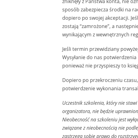
zniknęły z Państwa konta, nie oz
sposób zabezpiecza środki na rac
dopiero po swojej akceptacji. Je
zostają “zamrożone”, a następn
wynikającym z wewnętrznych regu
Jeśli termin przewidziany powyżej
Wysyłanie do nas potwierdzenia 
ponieważ nie przyspieszy to ksi
Dopiero po przekroczeniu czasu, 
potwierdzenie wykonania transakc
Uczestnik szkolenia, który nie sta
organizatora, nie będzie uprawnion
Nieobecność na szkoleniu jest wyłą
związane z nieobecnością nie podl
zastrzega sobie prawo do rozstrzyg