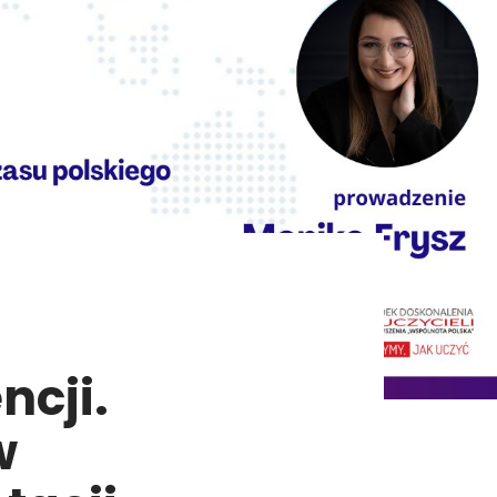
ncji.
w