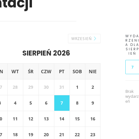
tacji
WYD
WRZESIEŃ
RZEN
A DL
SIER
SIERPIEŃ 2026
IEŃ
7
N
WT
ŚR
CZW
PT
SOB
NIE
7
28
29
30
31
1
2
Brak
wydarz
eń
3
4
5
6
7
8
9
0
11
12
13
14
15
16
7
18
19
20
21
22
23