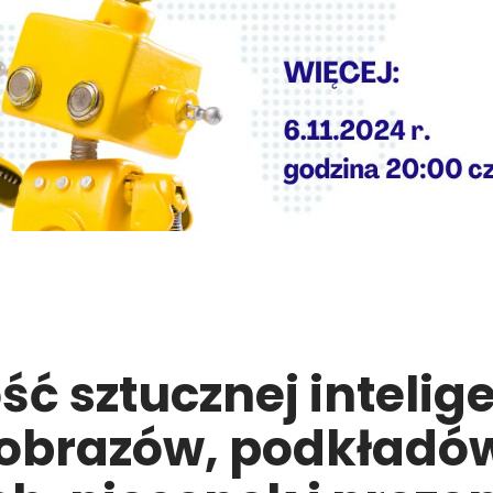
ć sztucznej intelige
 obrazów, podkładó