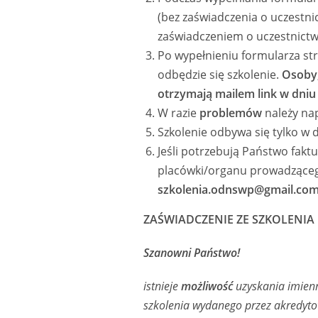
(bez zaświadczenia o uczestnic
zaświadczeniem o uczestnictw
Po wypełnieniu formularza st
odbędzie się szkolenie.
Osoby,
otrzymają mailem link w dniu 
W razie
problemów
należy nap
Szkolenie odbywa się tylko w d
Jeśli potrzebują Państwo fak
placówki/organu prowadząceg
szkolenia.odnswp@gmail.co
ZAŚWIADCZENIE ZE SZKOLENIA
Szanowni Państwo!
istnieje
możliwość
uzyskania imienn
szkolenia wydanego przez akredyto