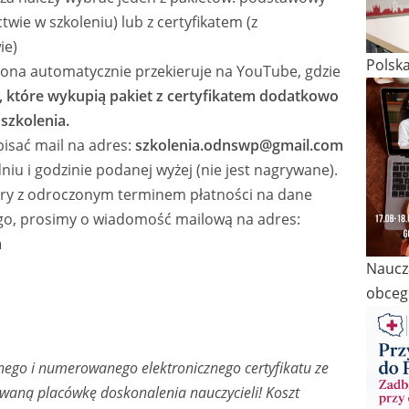
twie w szkoleniu) lub z certyfikatem (z
ie)
Polsk
rona automatycznie przekieruje na YouTube, gdzie
 które wykupią pakiet z certyfikatem dodatkowo
szkolenia.
isać mail na adres:
szkolenia.odnswp@gmail.com
niu i godzinie podanej wyżej (nie jest nagrywane).
tury z odroczonym terminem płatności na dane
o, prosimy o wiadomość mailową na adres:
m
Naucza
obceg
ego i numerowanego elektronicznego certyfikatu ze
waną placówkę doskonalenia nauczycieli! Koszt