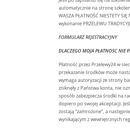
automatycznie na stronę szkoleni
WASZA PŁATNOŚĆ NIESTETY SIĘ NI
wykonanie PRZELEWU TRADYCYJ
FORMULARZ REJESTRACYJNY
DLACZEGO MOJA PŁATNOSC NIE P
Płatność przez Przelewy24 w siec
przekazanie środków może nastąp
wymaga autoryzacji ze strony ban
zniknęły z Państwa konta, nie oz
sposób zabezpiecza środki na rac
dopiero po swojej akceptacji. Je
zostają “zamrożone”, a następn
wynikającym z wewnętrznych regu