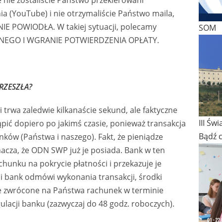
a (YouTube) i nie otrzymaliście Państwo maila,
E POWIODŁA. W takiej sytuacji, polecamy
SOM
NEGO I WGRANIE POTWIERDZENIA OPŁATY.
RZESZŁA?
i trwa zaledwie kilkanaście sekund, ale faktyczne
III Św
ić dopiero po jakimś czasie, ponieważ transakcja
Bądź 
ków (Państwa i naszego). Fakt, że pieniądze
nacza, że ODN SWP już je posiada. Bank w ten
hunku na pokrycie płatności i przekazuje je
śli bank odmówi wykonania transakcji, środki
ie zwrócone na Państwa rachunek w terminie
lacji banku (zazwyczaj do 48 godz. roboczych).