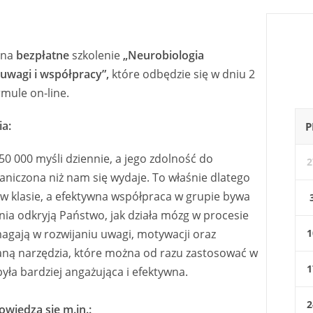
 na
bezpłatne
szkolenie
„
Neurobiologia
 uwagi i współpracy”,
które odbędzie się w dniu 2
rmule on-line.
ia:
P
0 000 myśli dziennie, a jego zdolność do
2
raniczona niż nam się wydaje. To właśnie dlatego
 w klasie, a efektywna współpraca w grupie bywa
ia odkryją Państwo, jak działa mózg w procesie
omagają w rozwijaniu uwagi, motywacji oraz
1
aną narzędzia, które można od razu zastosować w
1
była bardziej angażująca i efektywna.
2
owiedzą się m.in.: