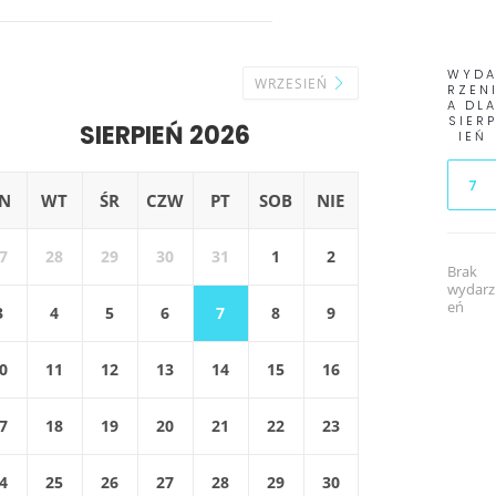
WYD
WRZESIEŃ
RZEN
A DL
SIER
SIERPIEŃ 2026
IEŃ
7
N
WT
ŚR
CZW
PT
SOB
NIE
7
28
29
30
31
1
2
Brak
wydarz
eń
3
4
5
6
7
8
9
0
11
12
13
14
15
16
7
18
19
20
21
22
23
4
25
26
27
28
29
30