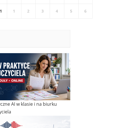
1
1
2
3
4
5
6
czne AI w klasie i na biurku
ciela