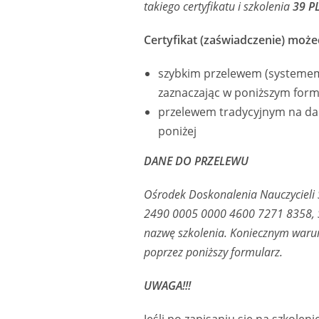
takiego certyfikatu i szkolenia
39 P
Certyfikat (zaświadczenie) moż
szybkim przelewem (systemem
zaznaczając w poniższym formu
przelewem tradycyjnym na dan
poniżej
DANE DO PRZELEWU
Ośrodek Doskonalenia Nauczycieli 
2490 0005 0000 4600 7271 8358, S
nazwę szkolenia. Koniecznym warun
poprzez poniższy formularz.
UWAGA!!!
Jeśli po zapisaniu się na szkolen