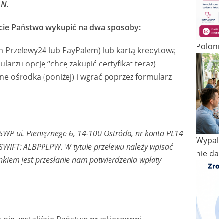
LN
.
ecie Państwo wykupić na dwa sposoby:
Polon
 Przelewy24 lub PayPalem) lub kartą kredytową
larzu opcję “chcę zakupić certyfikat teraz)
e ośrodka (poniżej) i wgrać poprzez formularz
SWP ul. Pieniężnego 6, 14-100 Ostróda, nr konta PL14
Wypale
WIFT: ALBPPLPW. W tytule przelewu należy wpisać
nie da
kiem jest przesłanie nam potwierdzenia wpłaty
ie nie zostaliście Państwo przekierowani