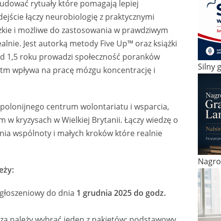
udować rytuały które pomagają lepiej
dejście łączy neurobiologię z praktycznymi
dzkie i możliwe do zastosowania w prawdziwym
dealnie. Jest autorką metody Five Up™ oraz książki
d 1,5 roku prowadzi społeczność poranków
Silny g
ytm wpływa na pracę mózgu koncentrację i
 polonijnego centrum wolontariatu i wsparcia,
w kryzysach w Wielkiej Brytanii. Łączy wiedzę o
nia wspólnoty i małych kroków które realnie
Nagro
eży:
zgłoszeniowy do dnia
1 grudnia 2025 do godz.
za należy wybrać jeden z pakietów: podstawowy