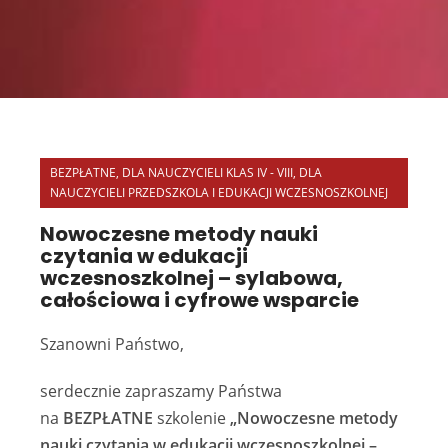
BEZPŁATNE
,
DLA NAUCZYCIELI KLAS IV - VIII
,
DLA
NAUCZYCIELI PRZEDSZKOLA I EDUKACJI WCZESNOSZKOLNEJ
Nowoczesne metody nauki
czytania w edukacji
wczesnoszkolnej – sylabowa,
całościowa i cyfrowe wsparcie
Szanowni Państwo,
serdecznie zapraszamy Państwa
na
BEZPŁATNE
szkolenie
„Nowoczesne metody
nauki czytania w edukacji wczesnoszkolnej –