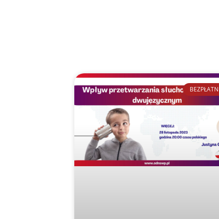
BEZPŁATN