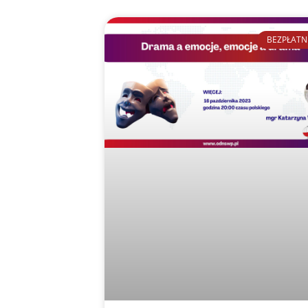
BEZPŁATN