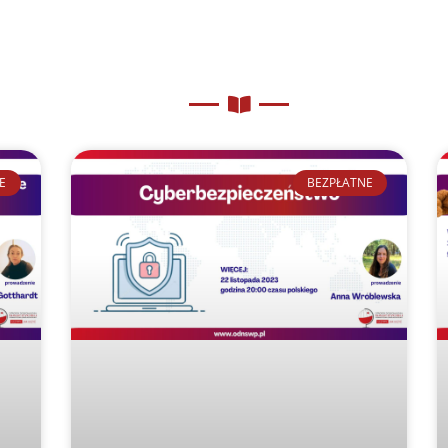
E
BEZPŁATNE