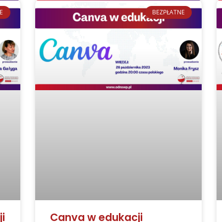
E
BEZPŁATNE
i
Canva w edukacji