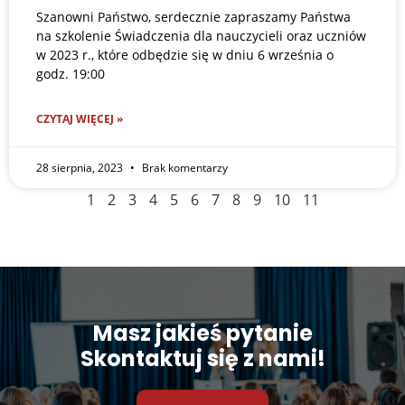
Szanowni Państwo, serdecznie zapraszamy Państwa
na szkolenie Świadczenia dla nauczycieli oraz uczniów
w 2023 r., które odbędzie się w dniu 6 września o
godz. 19:00
CZYTAJ WIĘCEJ »
28 sierpnia, 2023
Brak komentarzy
1
2
3
4
5
6
7
8
9
10
11
Masz jakieś pytanie
Skontaktuj się z nami!