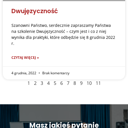
Dwujęzyczność
Szanowni Państwo, serdecznie zapraszamy Państwa
na szkolenie Dwujęzyczność – czym jest i co z niej
wynika dla praktyki, które odbędzie się 8 grudnia 2022
r.
CZYTAJ WIĘCEJ »
4 grudnia, 2022
Brak komentarzy
1
2
3
4
5
6
7
8
9
10
11
Masz jakieś pytanie