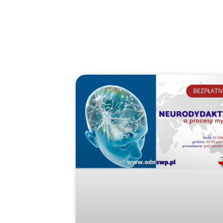
BEZPŁATN