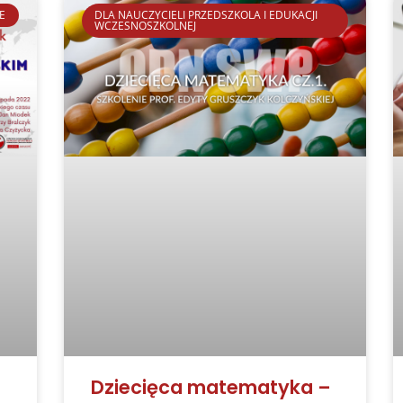
E
DLA NAUCZYCIELI PRZEDSZKOLA I EDUKACJI
WCZESNOSZKOLNEJ
Dziecięca matematyka –