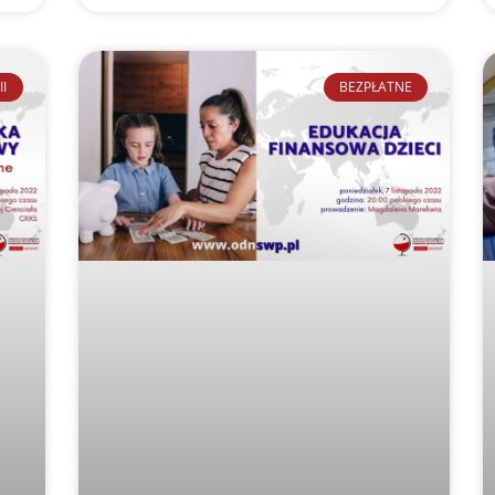
II
BEZPŁATNE