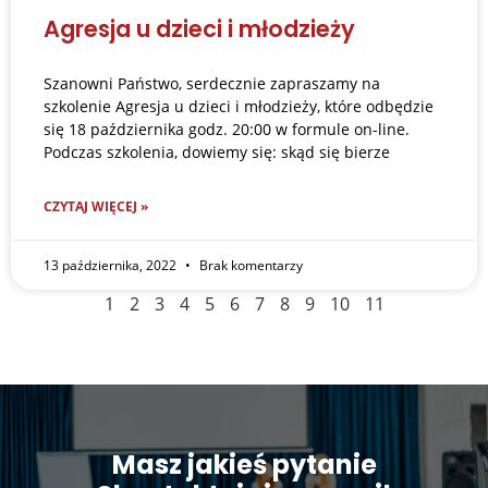
Agresja u dzieci i młodzieży
Szanowni Państwo, serdecznie zapraszamy na
szkolenie Agresja u dzieci i młodzieży, które odbędzie
się 18 października godz. 20:00 w formule on-line.
Podczas szkolenia, dowiemy się: skąd się bierze
CZYTAJ WIĘCEJ »
13 października, 2022
Brak komentarzy
1
2
3
4
5
6
7
8
9
10
11
Masz jakieś pytanie